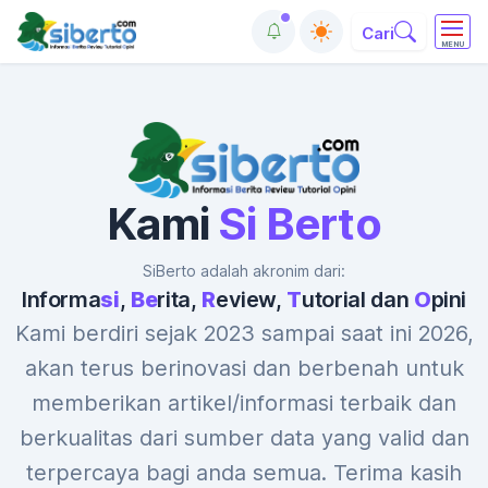
Cari
MENU
Kami
Si Berto
SiBerto adalah akronim dari:
Informa
si
,
Be
rita,
R
eview,
T
utorial dan
O
pini
Kami berdiri sejak 2023 sampai saat ini 2026,
akan terus berinovasi dan berbenah untuk
memberikan artikel/informasi terbaik dan
berkualitas dari sumber data yang valid dan
terpercaya bagi anda semua. Terima kasih